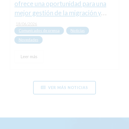
ofrece una oportunidad para una
mejor gestión de la migración y
sistemas de asilo más justos
18/06/2026
Comunicados de prensa
Noticias
,
,
Novedades
Leer más
VER MÁS NOTICIAS