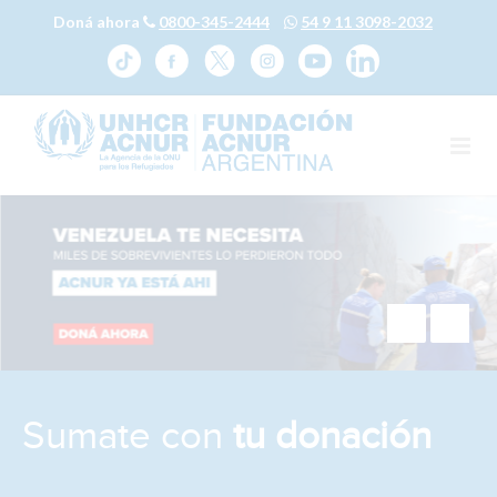
Doná ahora
0800-345-2444
54 9 11 3098-2032
Sumate con
tu donación